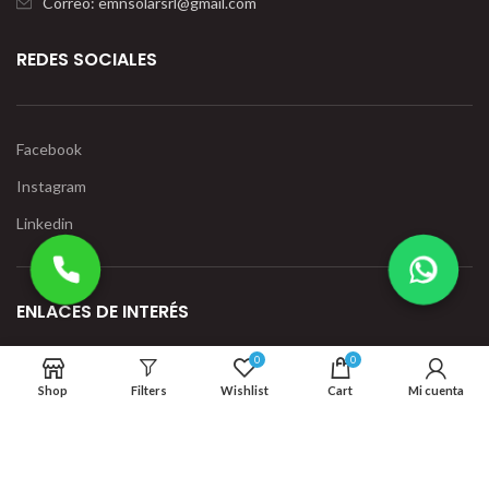
Correo: emnsolarsrl@gmail.com
REDES SOCIALES
Facebook
Instagram
Linkedin
ENLACES DE INTERÉS
0
0
Shop
Filters
Wishlist
Cart
Mi cuenta
Política de Privacidad
Términos y condiciones
Contáctenos