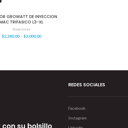
SOR GROWATT DE INYECCION
MAC TRIFASICO L3-XL
Inversores
$
2,280.00
–
$
3,000.00
REDES SOCIALES
Facebook
Instagram
con su bolsillo
Linkedin