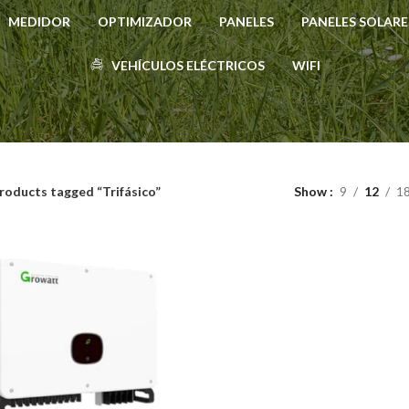
MEDIDOR
OPTIMIZADOR
PANELES
PANELES SOLARE
VEHÍCULOS ELÉCTRICOS
WIFI
roducts tagged “Trifásico”
Show
9
12
1