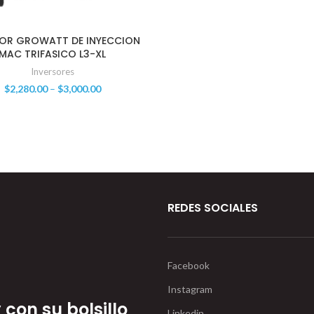
SOR GROWATT DE INYECCION
MAC TRIFASICO L3-XL
Inversores
$
2,280.00
–
$
3,000.00
REDES SOCIALES
Facebook
Instagram
con su bolsillo
Linkedin