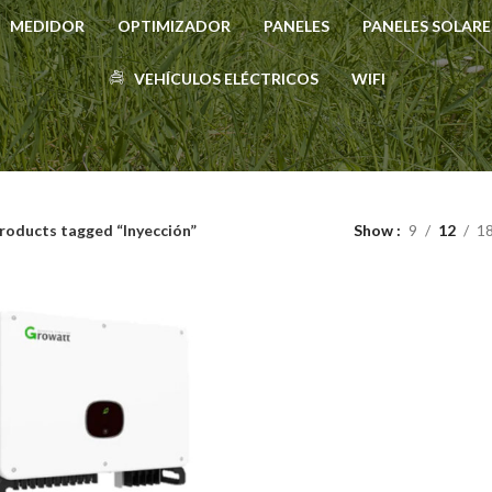
MEDIDOR
OPTIMIZADOR
PANELES
PANELES SOLARE
VEHÍCULOS ELÉCTRICOS
WIFI
roducts tagged “Inyección”
Show
9
12
1