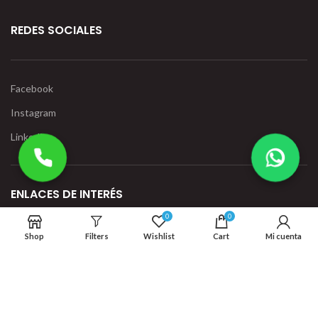
REDES SOCIALES
Facebook
Instagram
Linkedin
ENLACES DE INTERÉS
0
0
Shop
Filters
Wishlist
Cart
Mi cuenta
Política de Privacidad
Términos y condiciones
Contáctenos