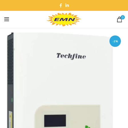
0
-2%