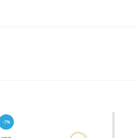
-7%
-35%