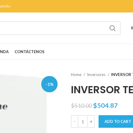
olsillo
ENDA
CONTÁCTENOS
Home
Inversores
INVERSOR 
-1%
INVERSOR T
$
504.87
$
510.00
ADD TO CART