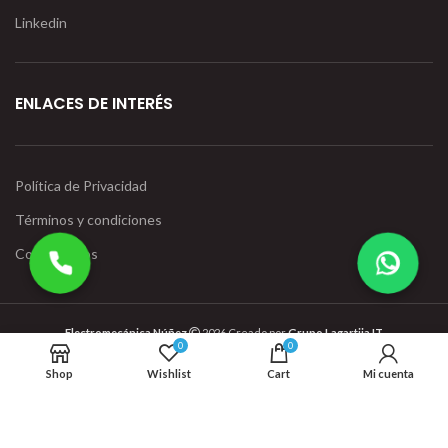
Linkedin
ENLACES DE INTERÉS
Política de Privacidad
Términos y condiciones
Contáctenos
Electromecánica Núñez
2026 Creado por
Grupo Lagartija IT
0
0
Shop
Wishlist
Cart
Mi cuenta