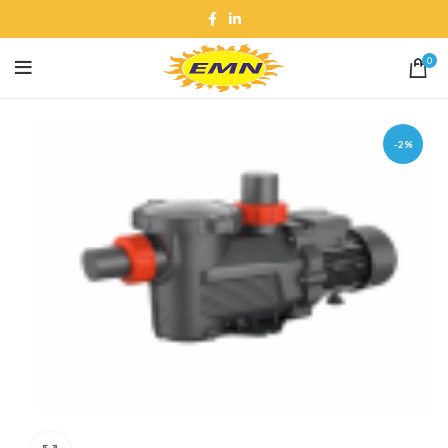
0
-2%