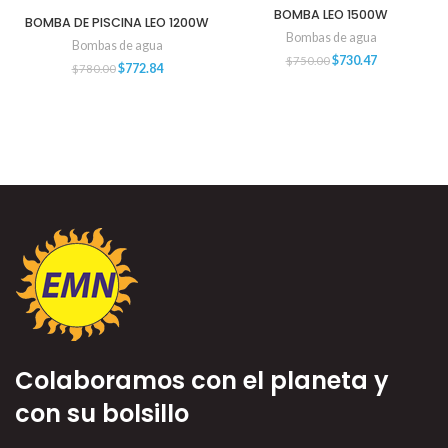
BOMBA LEO 1500W
BOMBA DE PISCINA LEO 1200W
Bombas de agua
Bombas de agua
$
730.47
$
750.00
$
772.84
$
780.00
Colaboramos con el planeta y
con su bolsillo